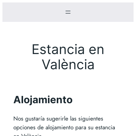
Saltar
al
contenido
Estancia en
València
Alojamiento
Nos gustaría sugerirle las siguientes
opciones de alojamiento para su estancia
en València.